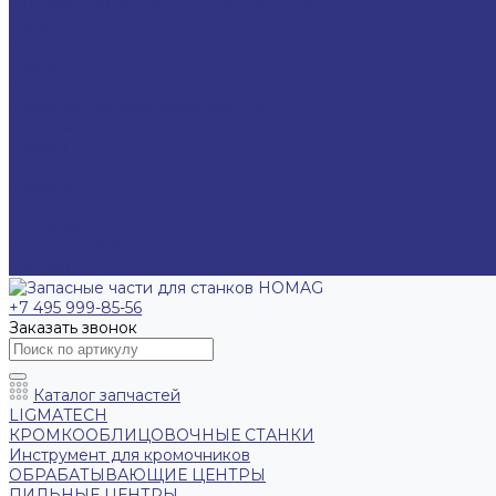
ШЛИФОВАЛЬНОЕ ОБОРУДОВАНИЕ
Услуги
Компания
Новости
Вакансии
Политика конфиденциальности
Реквизиты
Отзывы
Стоимость доставки
Помощь
Оплата и гарантия
Доставка
Вопрос - ответ
Контакты
+7 495 999-85-56
Заказать звонок
Каталог запчастей
LIGMATECH
КРОМКООБЛИЦОВОЧНЫЕ СТАНКИ
Инструмент для кромочников
ОБРАБАТЫВАЮЩИЕ ЦЕНТРЫ
ПИЛЬНЫЕ ЦЕНТРЫ