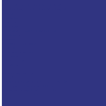
ПРОЧЕЕ
СВЕРЛИЛЬНОЕ ОБОРУДОВАНИЕ
ШЛИФОВАЛЬНОЕ ОБОРУДОВАНИЕ
Услуги
Компания
Новости
Вакансии
Политика конфиденциальности
Реквизиты
Отзывы
Стоимость доставки
Помощь
Оплата и гарантия
Доставка
Вопрос - ответ
Контакты
...
Каталог запчастей
LIGMATECH
КРОМКООБЛИЦОВОЧНЫЕ СТАНКИ
Инструмент для кромочников
ОБРАБАТЫВАЮЩИЕ ЦЕНТРЫ
ПИЛЬНЫЕ ЦЕНТРЫ
ПРОЧЕЕ
СВЕРЛИЛЬНОЕ ОБОРУДОВАНИЕ