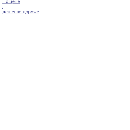
По цене
:
дешевле
дороже