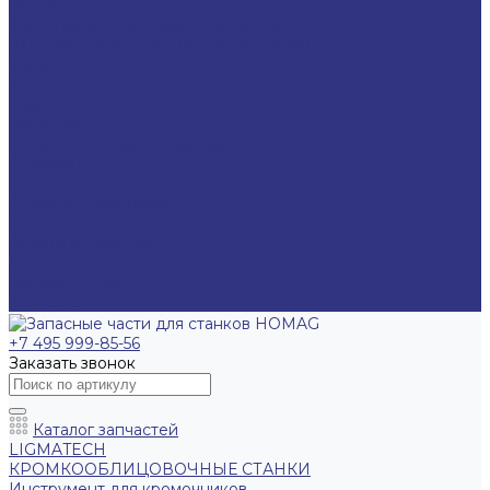
ПРОЧЕЕ
СВЕРЛИЛЬНОЕ ОБОРУДОВАНИЕ
ШЛИФОВАЛЬНОЕ ОБОРУДОВАНИЕ
Услуги
Компания
Новости
Вакансии
Политика конфиденциальности
Реквизиты
Отзывы
Стоимость доставки
Помощь
Оплата и гарантия
Доставка
Вопрос - ответ
Контакты
+7 495 999-85-56
Заказать звонок
Каталог запчастей
LIGMATECH
КРОМКООБЛИЦОВОЧНЫЕ СТАНКИ
Инструмент для кромочников