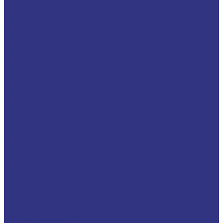
ПРОЧЕЕ
СВЕРЛИЛЬНОЕ ОБОРУДОВАНИЕ
ШЛИФОВАЛЬНОЕ ОБОРУДОВАНИЕ
Услуги
Компания
Новости
Вакансии
Политика конфиденциальности
Реквизиты
Отзывы
Стоимость доставки
Помощь
Оплата и гарантия
Доставка
Вопрос - ответ
Контакты
...
Каталог запчастей
LIGMATECH
КРОМКООБЛИЦОВОЧНЫЕ СТАНКИ
Инструмент для кромочников
ОБРАБАТЫВАЮЩИЕ ЦЕНТРЫ
ПИЛЬНЫЕ ЦЕНТРЫ