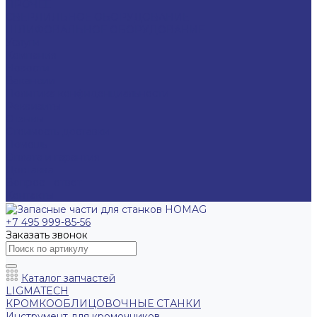
ПРОЧЕЕ
СВЕРЛИЛЬНОЕ ОБОРУДОВАНИЕ
ШЛИФОВАЛЬНОЕ ОБОРУДОВАНИЕ
Услуги
Компания
Новости
Вакансии
Политика конфиденциальности
Реквизиты
Отзывы
Стоимость доставки
Помощь
Оплата и гарантия
Доставка
Вопрос - ответ
Контакты
+7 495 999-85-56
Заказать звонок
Каталог запчастей
LIGMATECH
КРОМКООБЛИЦОВОЧНЫЕ СТАНКИ
Инструмент для кромочников