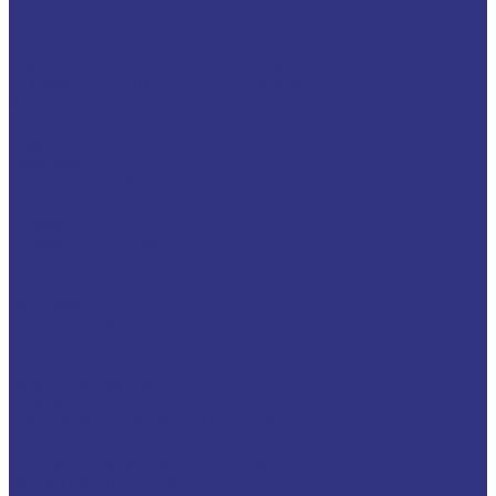
ПРОЧЕЕ
СВЕРЛИЛЬНОЕ ОБОРУДОВАНИЕ
ШЛИФОВАЛЬНОЕ ОБОРУДОВАНИЕ
Услуги
Компания
Новости
Вакансии
Политика конфиденциальности
Реквизиты
Отзывы
Стоимость доставки
Помощь
Оплата и гарантия
Доставка
Вопрос - ответ
Контакты
...
Каталог запчастей
LIGMATECH
КРОМКООБЛИЦОВОЧНЫЕ СТАНКИ
Инструмент для кромочников
ОБРАБАТЫВАЮЩИЕ ЦЕНТРЫ
ПИЛЬНЫЕ ЦЕНТРЫ