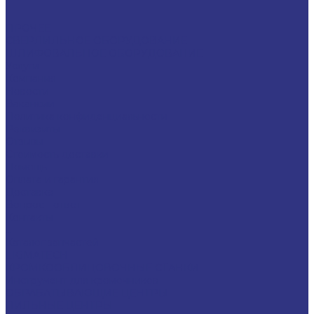
ПРОЧЕЕ
СВЕРЛИЛЬНОЕ ОБОРУДОВАНИЕ
ШЛИФОВАЛЬНОЕ ОБОРУДОВАНИЕ
Услуги
Компания
Новости
Вакансии
Политика конфиденциальности
Реквизиты
Отзывы
Стоимость доставки
Помощь
Оплата и гарантия
Доставка
Вопрос - ответ
Контакты
...
Каталог запчастей
LIGMATECH
КРОМКООБЛИЦОВОЧНЫЕ СТАНКИ
Инструмент для кромочников
ОБРАБАТЫВАЮЩИЕ ЦЕНТРЫ
ПИЛЬНЫЕ ЦЕНТРЫ