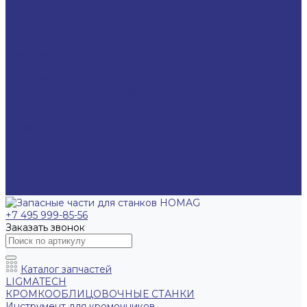
ПРОЧЕЕ
СВЕРЛИЛЬНОЕ ОБОРУДОВАНИЕ
ШЛИФОВАЛЬНОЕ ОБОРУДОВАНИЕ
Услуги
Компания
Новости
Вакансии
Политика конфиденциальности
Реквизиты
Отзывы
Стоимость доставки
Помощь
Оплата и гарантия
Доставка
Вопрос - ответ
Контакты
+7 495 999-85-56
Заказать звонок
Каталог запчастей
LIGMATECH
КРОМКООБЛИЦОВОЧНЫЕ СТАНКИ
Инструмент для кромочников