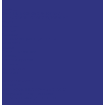
ПРОЧЕЕ
СВЕРЛИЛЬНОЕ ОБОРУДОВАНИЕ
ШЛИФОВАЛЬНОЕ ОБОРУДОВАНИЕ
Услуги
Компания
Новости
Вакансии
Политика конфиденциальности
Реквизиты
Отзывы
Стоимость доставки
Помощь
Оплата и гарантия
Доставка
Вопрос - ответ
Контакты
...
Каталог запчастей
LIGMATECH
КРОМКООБЛИЦОВОЧНЫЕ СТАНКИ
Инструмент для кромочников
ОБРАБАТЫВАЮЩИЕ ЦЕНТРЫ
ПИЛЬНЫЕ ЦЕНТРЫ