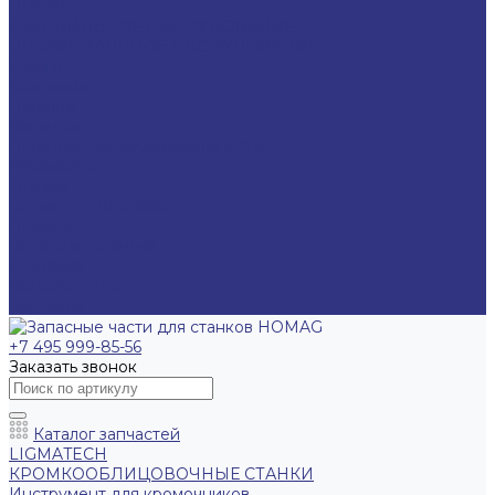
ПРОЧЕЕ
СВЕРЛИЛЬНОЕ ОБОРУДОВАНИЕ
ШЛИФОВАЛЬНОЕ ОБОРУДОВАНИЕ
Услуги
Компания
Новости
Вакансии
Политика конфиденциальности
Реквизиты
Отзывы
Стоимость доставки
Помощь
Оплата и гарантия
Доставка
Вопрос - ответ
Контакты
+7 495 999-85-56
Заказать звонок
Каталог запчастей
LIGMATECH
КРОМКООБЛИЦОВОЧНЫЕ СТАНКИ
Инструмент для кромочников