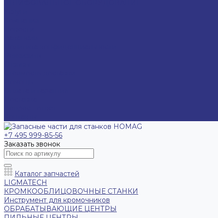
ШЛИФОВАЛЬНОЕ ОБОРУДОВАНИЕ
Услуги
Компания
Новости
Вакансии
Политика конфиденциальности
Реквизиты
Отзывы
Стоимость доставки
Помощь
Оплата и гарантия
Доставка
Вопрос - ответ
Контакты
+7 495 999-85-56
Заказать звонок
Каталог запчастей
LIGMATECH
КРОМКООБЛИЦОВОЧНЫЕ СТАНКИ
Инструмент для кромочников
ОБРАБАТЫВАЮЩИЕ ЦЕНТРЫ
ПИЛЬНЫЕ ЦЕНТРЫ