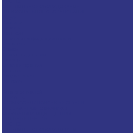
ПРОЧЕЕ
СВЕРЛИЛЬНОЕ ОБОРУДОВАНИЕ
ШЛИФОВАЛЬНОЕ ОБОРУДОВАНИЕ
Услуги
Компания
Новости
Вакансии
Политика конфиденциальности
Реквизиты
Отзывы
Стоимость доставки
Помощь
Оплата и гарантия
Доставка
Вопрос - ответ
Контакты
...
Каталог запчастей
LIGMATECH
КРОМКООБЛИЦОВОЧНЫЕ СТАНКИ
Инструмент для кромочников
ОБРАБАТЫВАЮЩИЕ ЦЕНТРЫ
ПИЛЬНЫЕ ЦЕНТРЫ
ПРОЧЕЕ
СВЕРЛИЛЬНОЕ ОБОРУДОВАНИЕ