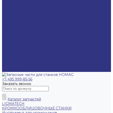
ПРОЧЕЕ
СВЕРЛИЛЬНОЕ ОБОРУДОВАНИЕ
ШЛИФОВАЛЬНОЕ ОБОРУДОВАНИЕ
Услуги
Компания
Новости
Вакансии
Политика конфиденциальности
Реквизиты
Отзывы
Стоимость доставки
Помощь
Оплата и гарантия
Доставка
Вопрос - ответ
Контакты
+7 495 999-85-56
Заказать звонок
Каталог запчастей
LIGMATECH
КРОМКООБЛИЦОВОЧНЫЕ СТАНКИ
Инструмент для кромочников