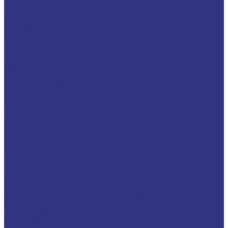
ПРОЧЕЕ
СВЕРЛИЛЬНОЕ ОБОРУДОВАНИЕ
ШЛИФОВАЛЬНОЕ ОБОРУДОВАНИЕ
Услуги
Компания
Новости
Вакансии
Политика конфиденциальности
Реквизиты
Отзывы
Стоимость доставки
Помощь
Оплата и гарантия
Доставка
Вопрос - ответ
Контакты
...
Каталог запчастей
LIGMATECH
КРОМКООБЛИЦОВОЧНЫЕ СТАНКИ
Инструмент для кромочников
ОБРАБАТЫВАЮЩИЕ ЦЕНТРЫ
ПИЛЬНЫЕ ЦЕНТРЫ