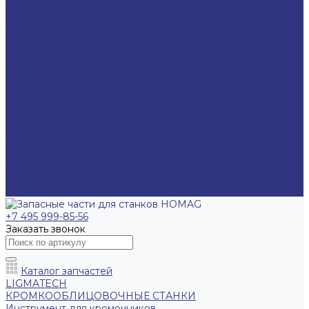
ПРОЧЕЕ
СВЕРЛИЛЬНОЕ ОБОРУДОВАНИЕ
ШЛИФОВАЛЬНОЕ ОБОРУДОВАНИЕ
Услуги
Компания
Новости
Вакансии
Политика конфиденциальности
Реквизиты
Отзывы
Стоимость доставки
Помощь
Оплата и гарантия
Доставка
Вопрос - ответ
Контакты
+7 495 999-85-56
Заказать звонок
Каталог запчастей
LIGMATECH
КРОМКООБЛИЦОВОЧНЫЕ СТАНКИ
Инструмент для кромочников