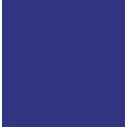
ПРОЧЕЕ
СВЕРЛИЛЬНОЕ ОБОРУДОВАНИЕ
ШЛИФОВАЛЬНОЕ ОБОРУДОВАНИЕ
Услуги
Компания
Новости
Вакансии
Политика конфиденциальности
Реквизиты
Отзывы
Стоимость доставки
Помощь
Оплата и гарантия
Доставка
Вопрос - ответ
Контакты
...
Каталог запчастей
LIGMATECH
КРОМКООБЛИЦОВОЧНЫЕ СТАНКИ
Инструмент для кромочников
ОБРАБАТЫВАЮЩИЕ ЦЕНТРЫ
ПИЛЬНЫЕ ЦЕНТРЫ