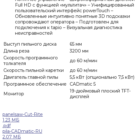
Full HD с функцией «мультитач» – Унифицированный
пользовательский интерфейс powerTouch –
Обновленные интуитивно понятные 3D подсказки
сопровождают оператора – Подготовлен для
подключения к tapio – Визуальная диагностика
неисправностей
Выступ пильного диска
65 мм
Длина реза
3200 мм
Скорость программного
до 60 м/мин
толкателя
Скорость пильной каретки
до 60 м/мин
Двигатель главной пилы
5,5 кВт (опционально 7,5 кВт)
Программное обеспечение
CADmatic 5
19-дюймовый плоский TFT-
Монитор
дисплей
panelsaw-Cut-Rite
1.23 МБ
.pdf
pila-CADmatic-RU
2.07 МБ