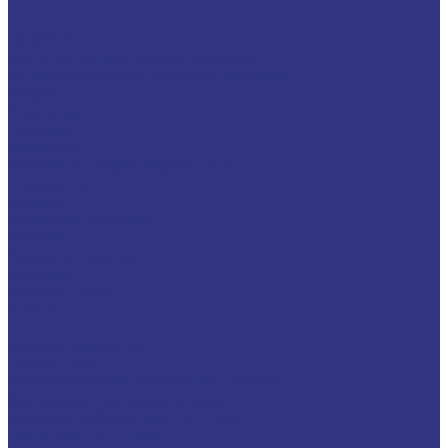
ПРОЧЕЕ
СВЕРЛИЛЬНОЕ ОБОРУДОВАНИЕ
ШЛИФОВАЛЬНОЕ ОБОРУДОВАНИЕ
Услуги
Компания
Новости
Вакансии
Политика конфиденциальности
Реквизиты
Отзывы
Стоимость доставки
Помощь
Оплата и гарантия
Доставка
Вопрос - ответ
Контакты
...
Каталог запчастей
LIGMATECH
КРОМКООБЛИЦОВОЧНЫЕ СТАНКИ
Инструмент для кромочников
ОБРАБАТЫВАЮЩИЕ ЦЕНТРЫ
ПИЛЬНЫЕ ЦЕНТРЫ