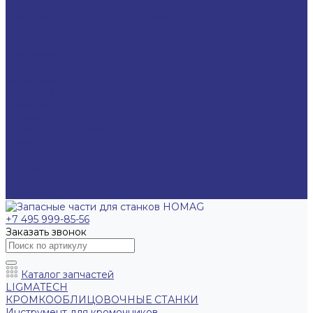
ПРОЧЕЕ
СВЕРЛИЛЬНОЕ ОБОРУДОВАНИЕ
ШЛИФОВАЛЬНОЕ ОБОРУДОВАНИЕ
Услуги
Компания
Новости
Вакансии
Политика конфиденциальности
Реквизиты
Отзывы
Стоимость доставки
Помощь
Оплата и гарантия
Доставка
Вопрос - ответ
Контакты
+7 495 999-85-56
Заказать звонок
Каталог запчастей
LIGMATECH
КРОМКООБЛИЦОВОЧНЫЕ СТАНКИ
Инструмент для кромочников