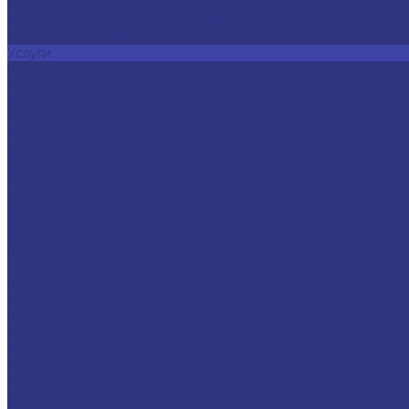
ПРОЧЕЕ
СВЕРЛИЛЬНОЕ ОБОРУДОВАНИЕ
ШЛИФОВАЛЬНОЕ ОБОРУДОВАНИЕ
Услуги
Компания
Новости
Вакансии
Политика конфиденциальности
Реквизиты
Отзывы
Стоимость доставки
Помощь
Оплата и гарантия
Доставка
Вопрос - ответ
Контакты
...
Каталог запчастей
LIGMATECH
КРОМКООБЛИЦОВОЧНЫЕ СТАНКИ
Инструмент для кромочников
ОБРАБАТЫВАЮЩИЕ ЦЕНТРЫ
ПИЛЬНЫЕ ЦЕНТРЫ
ПРОЧЕЕ
СВЕРЛИЛЬНОЕ ОБОРУДОВАНИЕ