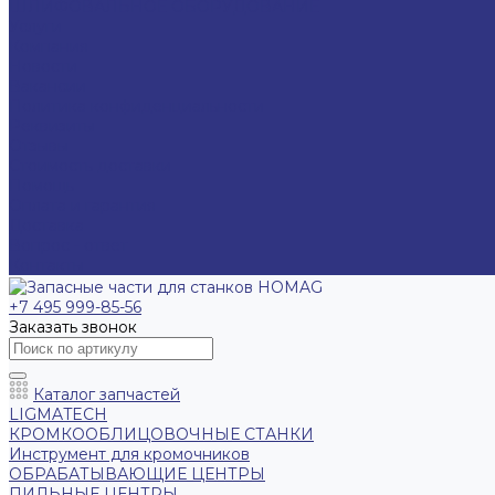
ШЛИФОВАЛЬНОЕ ОБОРУДОВАНИЕ
Услуги
Компания
Новости
Вакансии
Политика конфиденциальности
Реквизиты
Отзывы
Стоимость доставки
Помощь
Оплата и гарантия
Доставка
Вопрос - ответ
Контакты
+7 495 999-85-56
Заказать звонок
Каталог запчастей
LIGMATECH
КРОМКООБЛИЦОВОЧНЫЕ СТАНКИ
Инструмент для кромочников
ОБРАБАТЫВАЮЩИЕ ЦЕНТРЫ
ПИЛЬНЫЕ ЦЕНТРЫ