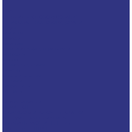
ПРОЧЕЕ
СВЕРЛИЛЬНОЕ ОБОРУДОВАНИЕ
ШЛИФОВАЛЬНОЕ ОБОРУДОВАНИЕ
Услуги
Компания
Новости
Вакансии
Политика конфиденциальности
Реквизиты
Отзывы
Стоимость доставки
Помощь
Оплата и гарантия
Доставка
Вопрос - ответ
Контакты
...
Каталог запчастей
LIGMATECH
КРОМКООБЛИЦОВОЧНЫЕ СТАНКИ
Инструмент для кромочников
ОБРАБАТЫВАЮЩИЕ ЦЕНТРЫ
ПИЛЬНЫЕ ЦЕНТРЫ