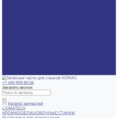
ПРОЧЕЕ
СВЕРЛИЛЬНОЕ ОБОРУДОВАНИЕ
ШЛИФОВАЛЬНОЕ ОБОРУДОВАНИЕ
Услуги
Компания
Новости
Вакансии
Политика конфиденциальности
Реквизиты
Отзывы
Стоимость доставки
Помощь
Оплата и гарантия
Доставка
Вопрос - ответ
Контакты
+7 495 999-85-56
Заказать звонок
Каталог запчастей
LIGMATECH
КРОМКООБЛИЦОВОЧНЫЕ СТАНКИ
Инструмент для кромочников